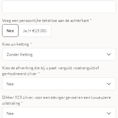
Voeg een persoonlijke tekst toe aan de achterkant
*
Nee
Nee
Ja (+ €15,00)
Kies uw ketting
*
Zonder Ketting
Kies de afwerking die bij u past: verguld, roséverguld of
gerhodineerd zilver
*
Nee
Dikker 925 zilver, voor een steviger gevoel en een luxueuzere
uitstraling
*
Nee