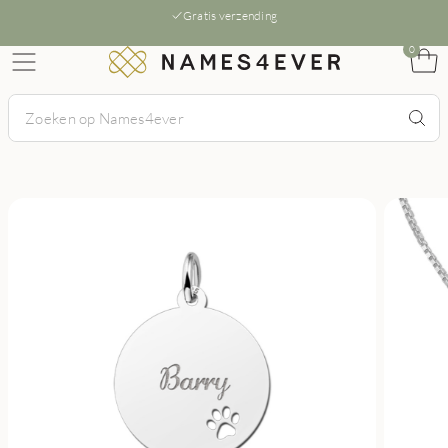
Gratis verzending
0