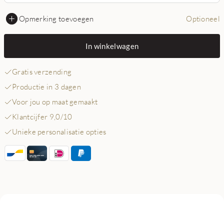
Opmerking toevoegen
Optioneel
In winkelwagen
Gratis verzending
Productie in 3 dagen
Voor jou op maat gemaakt
Klantcijfer 9,0/10
Unieke personalisatie opties