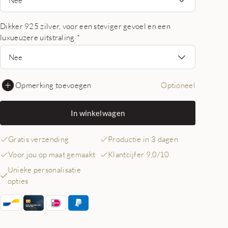
Dikker 925 zilver, voor een steviger gevoel en een
luxueuzere uitstraling
*
Nee
Opmerking toevoegen
Optioneel
In winkelwagen
Gratis verzending
Productie in 3 dagen
Voor jou op maat gemaakt
Klantcijfer 9,0/10
Unieke personalisatie
opties