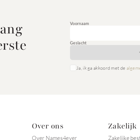
vang
Voornaam
erste
Geslacht
Ja, ik ga akkoord met de
algem
Over ons
Zakelijk
Over Names4ever
Zakelijke bes