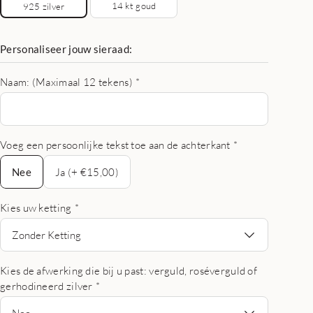
14 kt goud
925 zilver
Personaliseer jouw sieraad:
Naam: (Maximaal 12 tekens)
*
Voeg een persoonlijke tekst toe aan de achterkant
*
Nee
Nee
Ja (+ €15,00)
Kies uw ketting
*
Zonder Ketting
Kies de afwerking die bij u past: verguld, roséverguld of
gerhodineerd zilver
*
Nee