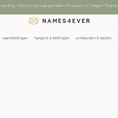
erzending
Voor jou op maat gemaakt
Productie in 3 dagen
Klantc
naamkettingen
hangers & kettingen
armbanden & bedels