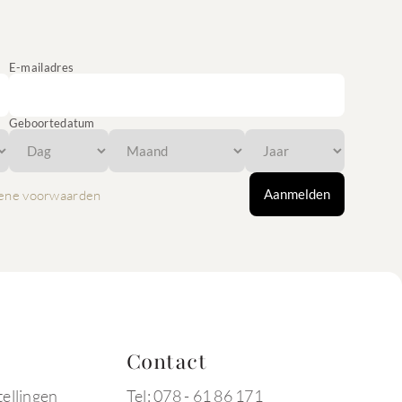
E-mailadres
Geboortedatum
Aanmelden
ene voorwaarden
Contact
tellingen
Tel: 078 - 61 86 171