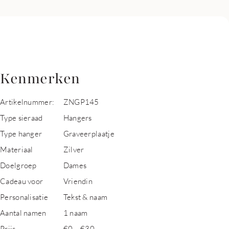
Kenmerken
Artikelnummer:
ZNGP145
Type sieraad
Hangers
Type hanger
Graveerplaatje
Materiaal
Zilver
Doelgroep
Dames
Cadeau voor
Vriendin
Personalisatie
Tekst & naam
Aantal namen
1 naam
Prijs
€0 – €30