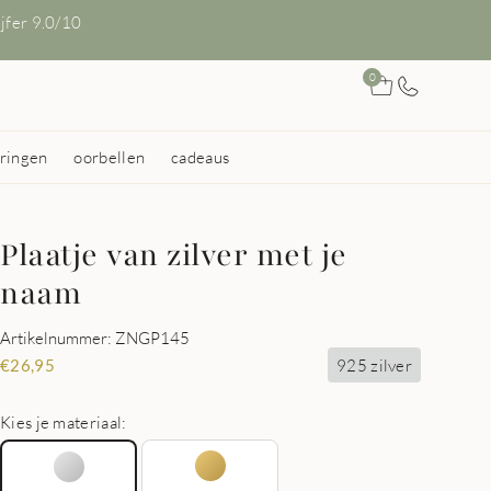
ijfer 9.0/10
0
ringen
oorbellen
cadeaus
Plaatje van zilver met je
naam
Artikelnummer: ZNGP145
925 zilver
€
26,95
Kies je materiaal: