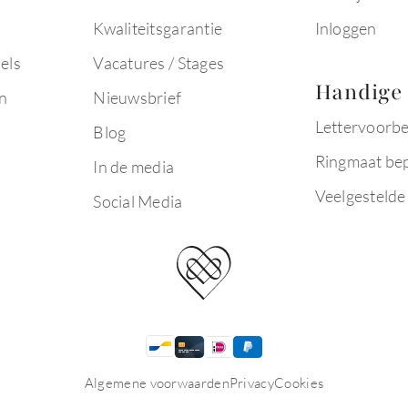
Kwaliteitsgarantie
Inloggen
els
Vacatures / Stages
Handige 
n
Nieuwsbrief
Lettervoorb
Blog
Ringmaat be
In de media
Veelgestelde
Social Media
Algemene voorwaarden
Privacy
Cookies