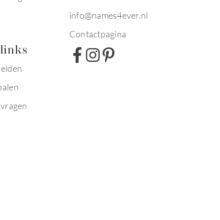
info@names4ever.nl
Contactpagina
links
eelden
palen
 vragen