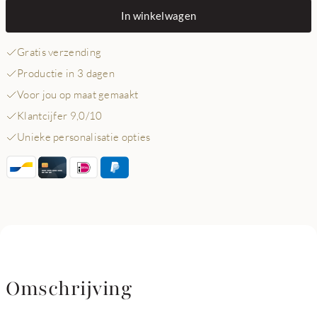
In winkelwagen
Gratis verzending
Productie in 3 dagen
Voor jou op maat gemaakt
Klantcijfer 9,0/10
Unieke personalisatie opties
Omschrijving