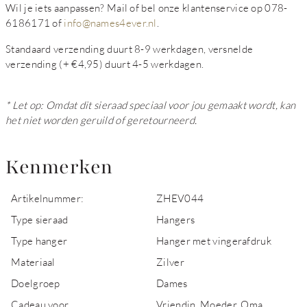
Wil je iets aanpassen? Mail of bel onze klantenservice op 078-
6186171 of
info@names4ever.nl
.
Standaard verzending duurt 8-9 werkdagen, versnelde
verzending (+ €4,95) duurt 4-5 werkdagen.
* Let op: Omdat dit sieraad speciaal voor jou gemaakt wordt, kan
het niet worden geruild of geretourneerd.
Kenmerken
Artikelnummer:
ZHEV044
Type sieraad
Hangers
Type hanger
Hanger met vingerafdruk
Materiaal
Zilver
Doelgroep
Dames
Cadeau voor
Vriendin, Moeder, Oma