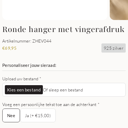
Ronde hanger met vingerafdruk
Artikelnummer: ZHEV044
925 zilver
€
69,95
Personaliseer jouw sieraad:
Upload uw bestand
*
Kies een bestand
Of sleep een bestand
Voeg een persoonlijke tekst toe aan de achterkant
*
Nee
Nee
Ja (+ €15,00)