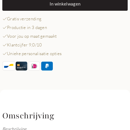
In winkelwagen
Gratis verzending
Productie in 3 dagen
Voor jou op maat gemaakt
Klantcijfer 9,0/10
Unieke personalisatie opties
Omschrijving
Beschrijving