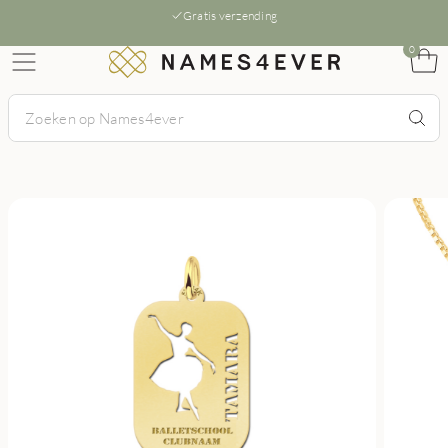
Gratis verzending
0