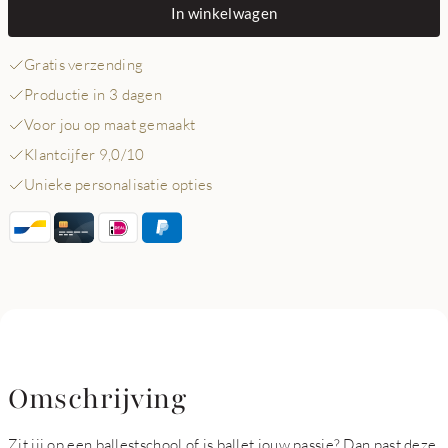
In winkelwagen
Gratis verzending
Productie in 3 dagen
Voor jou op maat gemaakt
Klantcijfer 9,0/10
Unieke personalisatie opties
Omschrijving
Zit jij op een ballestschool of is ballet jouw passie? Dan past deze