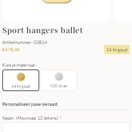
Sport hangers ballet
Artikelnummer: GSB14
14 kt goud
€
478,00
Kies je materiaal:
925 zilver
14 kt goud
Personaliseer jouw sieraad:
Naam: (Maximaal 12 tekens)
*