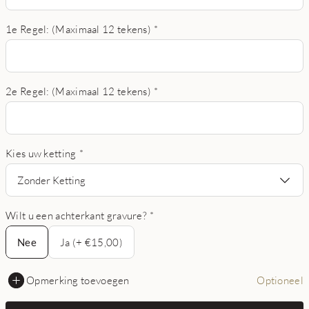
1e Regel: (Maximaal 12 tekens)
*
2e Regel: (Maximaal 12 tekens)
*
Kies uw ketting
*
Zonder Ketting
Wilt u een achterkant gravure?
*
Nee
Nee
Ja (+ €15,00)
Opmerking toevoegen
Optioneel