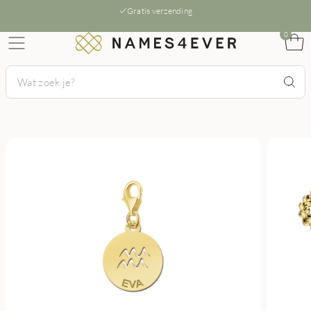
Gratis verzending
0