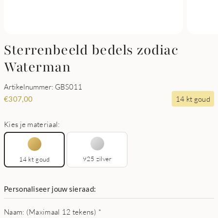
Sterrenbeeld bedels zodiac
Waterman
Artikelnummer: GBS011
14 kt goud
€
307,00
Kies je materiaal:
925 zilver
14 kt goud
Personaliseer jouw sieraad:
Naam: (Maximaal 12 tekens)
*