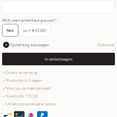
Wilt u een achterkant gravure?
*
Nee
Nee
Ja (+ €15,00)
Opmerking toevoegen
Optioneel
In winkelwagen
Gratis verzending
Productie in 3 dagen
Voor jou op maat gemaakt
Klantcijfer 9,0/10
Unieke personalisatie opties