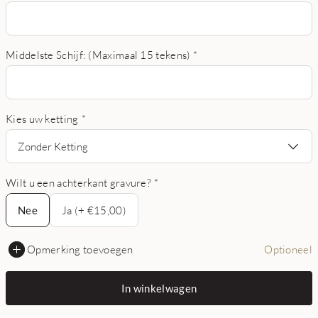
Middelste Schijf: (Maximaal 15 tekens)
*
Kies uw ketting
*
Zonder Ketting
Wilt u een achterkant gravure?
*
Nee
Nee
Ja (+ €15,00)
Opmerking toevoegen
Optioneel
In winkelwagen