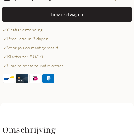
In winkelwagen
Gratis verzending
Productie in 3 dagen
Voor jou op maat gemaakt
Klantcijfer 9,0/10
Unieke personalisatie opties
Omschrijving