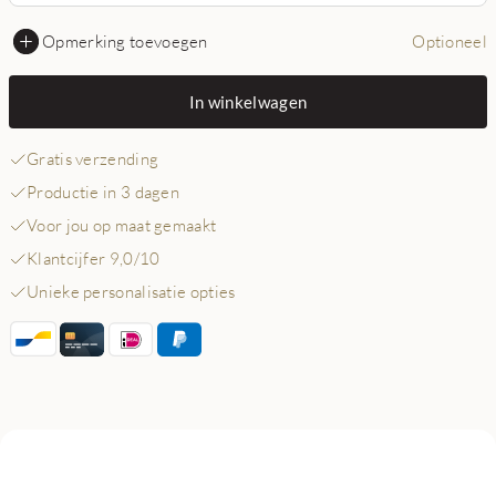
Opmerking toevoegen
Optioneel
In winkelwagen
Gratis verzending
Productie in 3 dagen
Voor jou op maat gemaakt
Klantcijfer 9,0/10
Unieke personalisatie opties