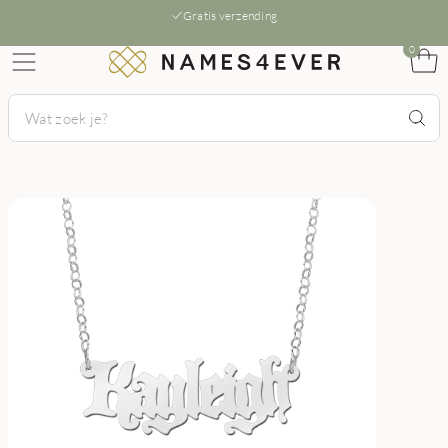
Gratis verzending
0