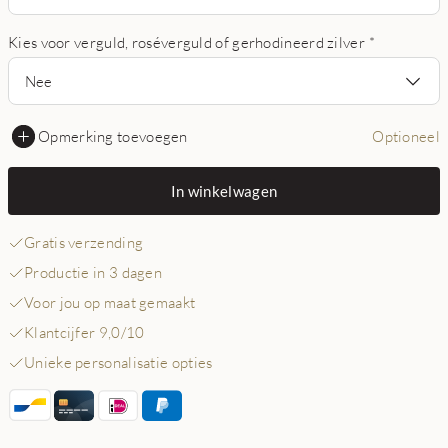
Kies voor verguld, roséverguld of gerhodineerd zilver
*
Nee
Opmerking toevoegen
Optioneel
In winkelwagen
Gratis verzending
Productie in 3 dagen
Voor jou op maat gemaakt
Klantcijfer 9,0/10
Unieke personalisatie opties