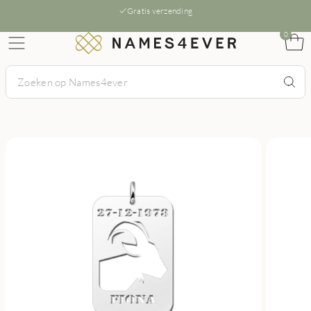
Gratis verzending
0