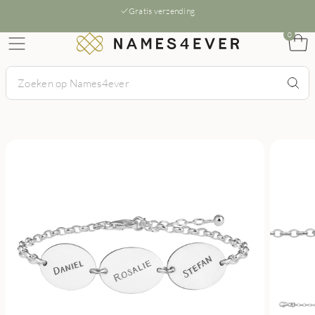
Gratis verzending
0