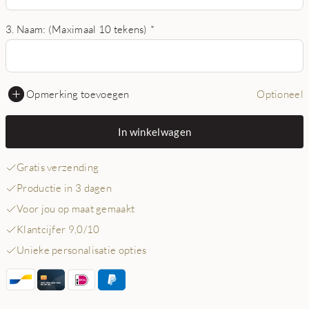
3. Naam: (Maximaal 10 tekens)
*
Opmerking toevoegen
Optioneel
In winkelwagen
Gratis verzending
Productie in 3 dagen
Voor jou op maat gemaakt
Klantcijfer 9,0/10
Unieke personalisatie opties