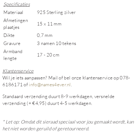
Specificaties
Materiaal
925 Sterling zilver
Afmetingen
15 x 11 mm
plaatjes
Dikte
0,7 mm
Gravure
3 namen 10 tekens
Armband
17 - 20 cm
lengte
Klantenservice
Wil je iets aanpassen? Mail of bel onze klantenservice op 078-
6186171 of
info@names4ever.nl
.
Standaard verzending duurt 8-9 werkdagen, versnelde
verzending (+ €4,95) duurt 4-5 werkdagen.
* Let op: Omdat dit sieraad speciaal voor jou gemaakt wordt, kan
het niet worden geruild of geretourneerd.