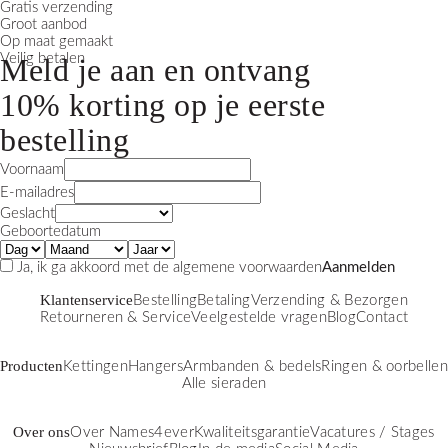
Gratis verzending
Groot aanbod
Op maat gemaakt
Veilig betalen
Meld je aan en ontvang
10% korting
op je eerste
bestelling
Voornaam
E-mailadres
Geslacht
Geboortedatum
Ja, ik ga akkoord met de
algemene voorwaarden
Aanmelden
Klantenservice
Bestelling
Betaling
Verzending & Bezorgen
Retourneren & Service
Veelgestelde vragen
Blog
Contact
Producten
Kettingen
Hangers
Armbanden & bedels
Ringen & oorbellen
Alle sieraden
Over ons
Over Names4ever
Kwaliteitsgarantie
Vacatures / Stages