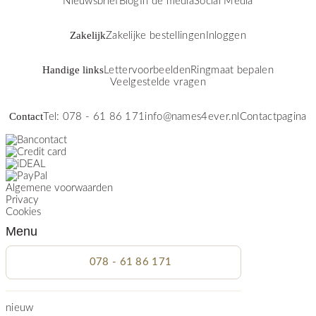
Nieuwsbrief
Blog
In de media
Social Media
Zakelijk
Zakelijke bestellingen
Inloggen
Handige links
Lettervoorbeelden
Ringmaat bepalen
Veelgestelde vragen
Contact
Tel: 078 - 61 86 171
info@names4ever.nl
Contactpagina
Algemene voorwaarden
Privacy
Cookies
Menu
078 - 61 86 171
nieuw