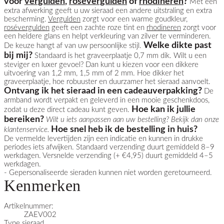
voor
vergulden
,
rosévergulden
of
rhodineren
?
Met een
extra afwerking geeft u uw sieraad een andere uitstraling en extra
bescherming.
Vergulden
zorgt voor een warme goudkleur,
rosévergulden
geeft een zachte roze tint en
rhodineren
zorgt voor
een heldere glans en helpt verkleuring van zilver te verminderen.
Welke dikte past
De keuze hangt af van uw persoonlijke stijl.
bij mij?
Standaard is het graveerplaatje 0,7 mm dik. Wilt u een
steviger en luxer gevoel? Dan kunt u kiezen voor een dikkere
uitvoering van 1,2 mm, 1,5 mm of 2 mm. Hoe dikker het
graveerplaatje, hoe robuuster en duurzamer het sieraad aanvoelt.
Ontvang ik het sieraad in een cadeauverpakking?
De
armband wordt verpakt en geleverd in een mooie geschenkdoos,
Hoe kan ik jullie
zodat u deze direct cadeau kunt geven.
bereiken?
Wilt u iets aanpassen aan uw bestelling? Bekijk dan onze
Hoe snel heb ik de bestelling in huis?
klantenservice
.
De vermelde levertijden zijn een indicatie en kunnen in drukke
periodes iets afwijken. Standaard verzending duurt gemiddeld 8–9
werkdagen. Versnelde verzending (+ €4,95) duurt gemiddeld 4–5
werkdagen.
- Gepersonaliseerde sieraden kunnen niet worden geretourneerd.
Kenmerken
Artikelnummer:
ZAEV002
Type sieraad