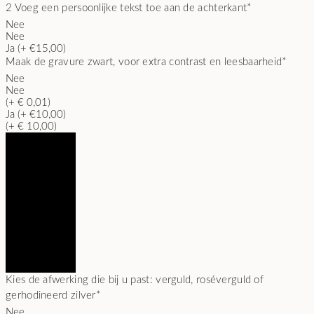
2
Voeg een persoonlijke tekst toe aan de achterkant
*
Nee
Nee
Ja (+ €15,00)
Maak de gravure zwart, voor extra contrast en leesbaarheid
*
Nee
Nee
(+ € 0,01)
Ja (+ €10,00)
(+ € 10,00)
Kies de afwerking die bij u past: verguld, roséverguld of
gerhodineerd zilver
*
Nee