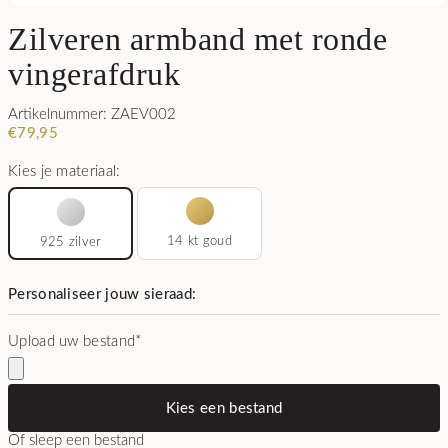
Zilveren armband met ronde
vingerafdruk
Artikelnummer: ZAEV002
€
79,95
Kies je materiaal:
14 kt goud
925 zilver
Personaliseer jouw sieraad:
Upload uw bestand
*
Kies een bestand
Of sleep een bestand