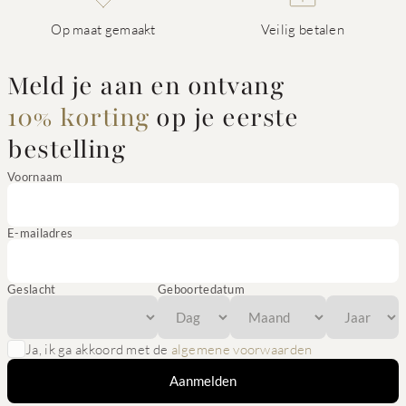
Op maat gemaakt
Veilig betalen
Meld je aan en ontvang
10% korting
op je eerste
bestelling
Voornaam
E-mailadres
Geslacht
Geboortedatum
Ja, ik ga akkoord met de
algemene voorwaarden
Aanmelden