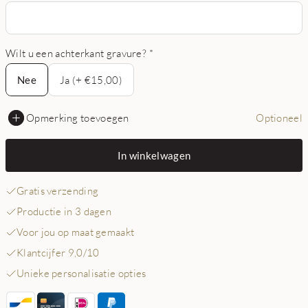
Wilt u een achterkant gravure?
*
Nee
Nee
Ja (+ €15,00)
Opmerking toevoegen
Optioneel
In winkelwagen
Gratis verzending
Productie in 3 dagen
Voor jou op maat gemaakt
Klantcijfer 9,0/10
Unieke personalisatie opties