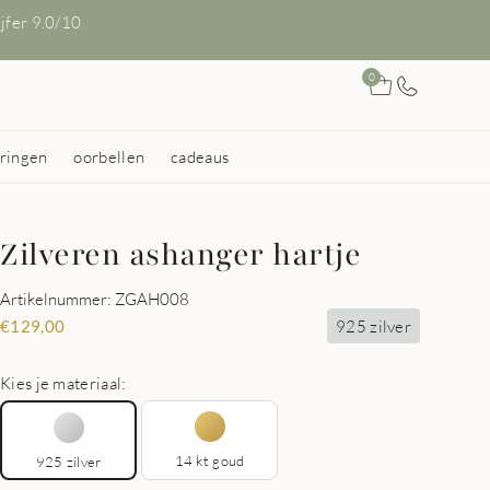
ijfer 9.0/10
0
ringen
oorbellen
cadeaus
Zilveren ashanger hartje
Artikelnummer: ZGAH008
925 zilver
€
129,00
Kies je materiaal:
14 kt goud
925 zilver