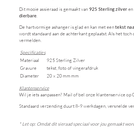
Dit mooie assieraad is gemaakt van
925 Sterling zilver
en 
dierbare
.
De hartvormige ashanger is glad en kan met een
tekst na
wordt standaard aan de achterkant geplaatst. Als het toc
vermelden.
Specificaties
Materiaal
925 Sterling Zilver
Gravure
tekst, foto of vingerafdruk
Diameter
20 x 20 mm mm
Klantenservice
Wil je iets aanpassen? Mail of bel onze klantenservice 
Standaard verzending duurt 8-9 werkdagen, versnelde ve
* Let op: Omdat dit sieraad speciaal voor jou gemaakt wor