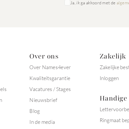
Ja, ik ga akkoord met de
algem
Over ons
Zakelijk
Over Names4ever
Zakelijke bes
Kwaliteitsgarantie
Inloggen
els
Vacatures / Stages
Handige 
n
Nieuwsbrief
Lettervoorb
Blog
Ringmaat be
In de media