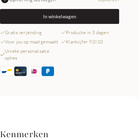
In winkelwagen
Gratis verzending
Productie in 3 dagen
Voor jou op maat gemaakt
Klantcijfer 9,0/10
Unieke personalisatie
opties
Kenmerken