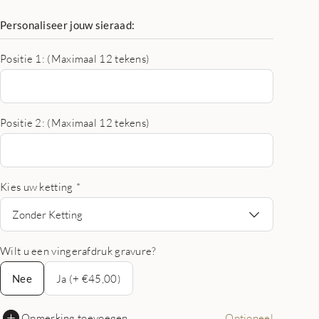
Personaliseer jouw sieraad:
Positie 1: (Maximaal 12 tekens)
Positie 2: (Maximaal 12 tekens)
Kies uw ketting
*
Zonder Ketting
Wilt u een vingerafdruk gravure?
Nee
Nee
Ja (+ €45,00)
Opmerking toevoegen
Optioneel