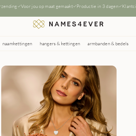
erzending
Voor jou op maat gemaakt
Productie in 3 dagen
Klantc
naamkettingen
hangers & kettingen
armbanden & bedels