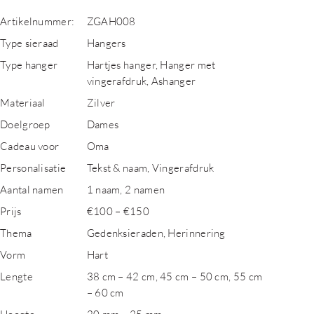
Artikelnummer:
ZGAH008
Type sieraad
Hangers
Type hanger
Hartjes hanger, Hanger met
vingerafdruk, Ashanger
Materiaal
Zilver
Doelgroep
Dames
Cadeau voor
Oma
Personalisatie
Tekst & naam, Vingerafdruk
Aantal namen
1 naam, 2 namen
Prijs
€100 – €150
Thema
Gedenksieraden, Herinnering
Vorm
Hart
Lengte
38 cm – 42 cm, 45 cm – 50 cm, 55 cm
– 60 cm