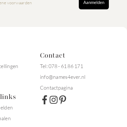
Aanmelden
ene voorwaarden
Contact
tellingen
Tel: 078 - 61 86 171
info@names4ever.nl
Contactpagina
links
eelden
palen