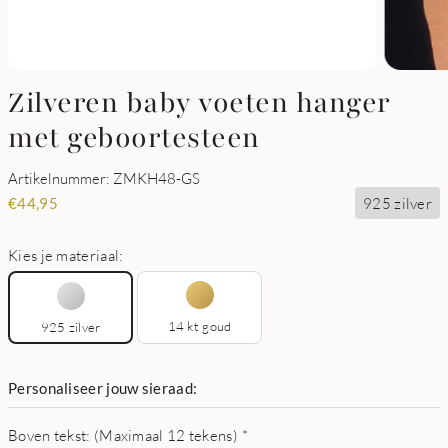
Zilveren baby voeten hanger
met geboortesteen
Artikelnummer: ZMKH48-GS
925 zilver
€
44,95
Kies je materiaal:
14 kt goud
925 zilver
Personaliseer jouw sieraad:
Boven tekst: (Maximaal 12 tekens)
*