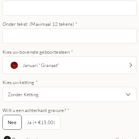
Onder tekst: (Maximaal 12 tekens)
*
Kies uw bovenste geboortesteen
*
Januari "Granaat"
Kies uw ketting
*
Zonder Ketting
Wilt u een achterkant gravure?
*
Nee
Nee
Ja (+ €15,00)