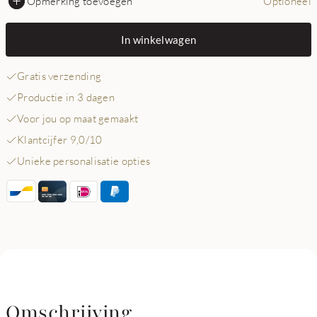
Opmerking toevoegen
Optioneel
In winkelwagen
Gratis verzending
Productie in 3 dagen
Voor jou op maat gemaakt
Klantcijfer 9,0/10
Unieke personalisatie opties
Omschrijving