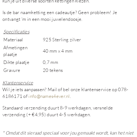
kun je uit diverse soorten kettingen kiezen.
Is de bar naamketting een cadeautje? Geen probleem! Je
ontvangt ‘m in een mooi juwelendoosje.
Specificaties
Materiaal
925 Sterling zilver
Afmetingen
40 mm x 4 mm
plaatje
Dikte plaatje
0,7 mm
Gravure
20 tekens
Klantenservice
Wil je iets aanpassen? Mail of bel onze klantenservice op 078-
6186171 of
info@names4ever.nl
.
Standaard verzending duurt 8-9 werkdagen, versnelde
verzending (+ €4,95) duurt 4-5 werkdagen.
* Omdat dit sieraad speciaal voor jou gemaakt wordt, kan het niet