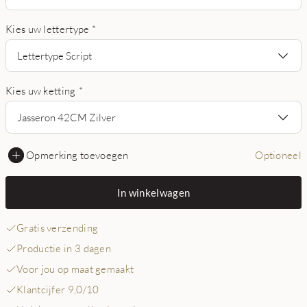
Kies uw lettertype
*
Lettertype Script
Kies uw ketting
*
Jasseron 42CM Zilver
Opmerking toevoegen
Optioneel
In winkelwagen
Gratis verzending
Productie in 3 dagen
Voor jou op maat gemaakt
Klantcijfer 9,0/10