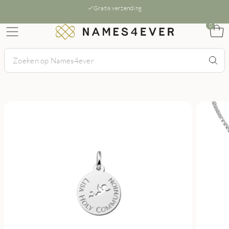
Gratis verzending
0