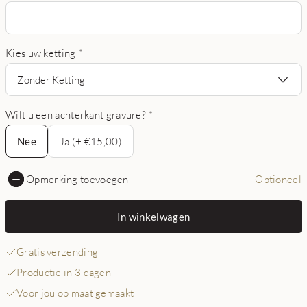
Kies uw ketting
*
Zonder Ketting
Wilt u een achterkant gravure?
*
Nee
Nee
Ja (+ €15,00)
Opmerking toevoegen
Optioneel
In winkelwagen
Gratis verzending
Productie in 3 dagen
Voor jou op maat gemaakt