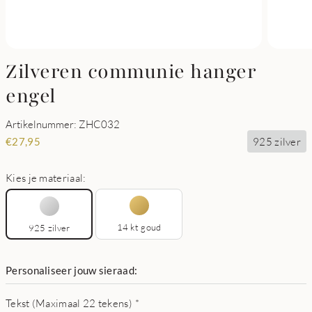
Zilveren communie hanger
engel
Artikelnummer: ZHC032
925 zilver
€
27,95
Kies je materiaal:
14 kt goud
925 zilver
Personaliseer jouw sieraad:
Tekst (Maximaal 22 tekens)
*