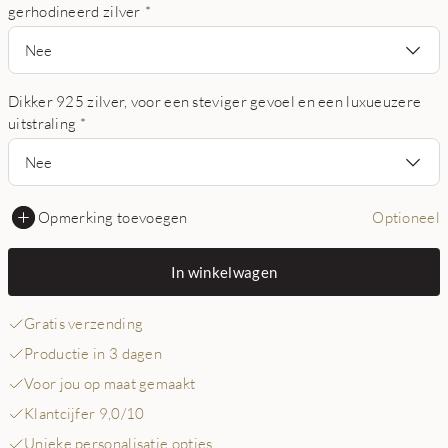
gerhodineerd zilver
*
Nee
Dikker 925 zilver, voor een steviger gevoel en een luxueuzere
uitstraling
*
Nee
Opmerking toevoegen
Optioneel
In winkelwagen
Gratis verzending
Productie in 3 dagen
Voor jou op maat gemaakt
Klantcijfer 9,0/10
Unieke personalisatie opties