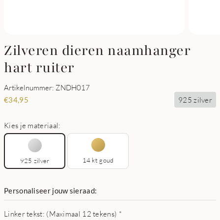
Zilveren dieren naamhanger
hart ruiter
Artikelnummer: ZNDH017
925 zilver
€
34,95
Kies je materiaal:
14 kt goud
925 zilver
Personaliseer jouw sieraad:
Linker tekst: (Maximaal 12 tekens)
*