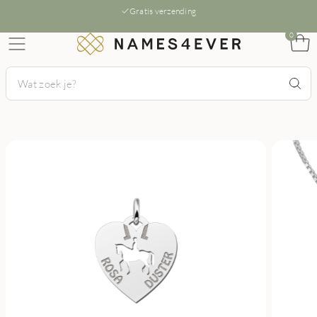
Gratis verzending
0