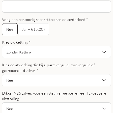
Voeg een persoonlijke tekst toe aan de achterkant
*
Nee
Nee
Ja (+ €15,00)
Kies uw ketting
*
Zonder Ketting
Kies de afwerking die bij u past: verguld, roséverguld of
gerhodineerd zilver
*
Nee
Dikker 925 zilver, voor een steviger gevoel en een luxueuzere
uitstraling
*
Nee