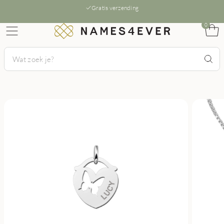
Gratis verzending
0