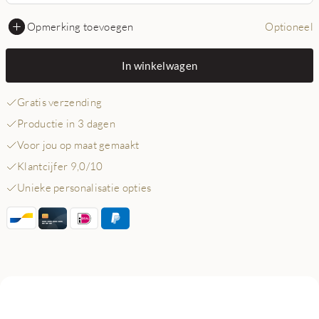
Opmerking toevoegen
Optioneel
In winkelwagen
Gratis verzending
Productie in 3 dagen
Voor jou op maat gemaakt
Klantcijfer 9,0/10
Unieke personalisatie opties