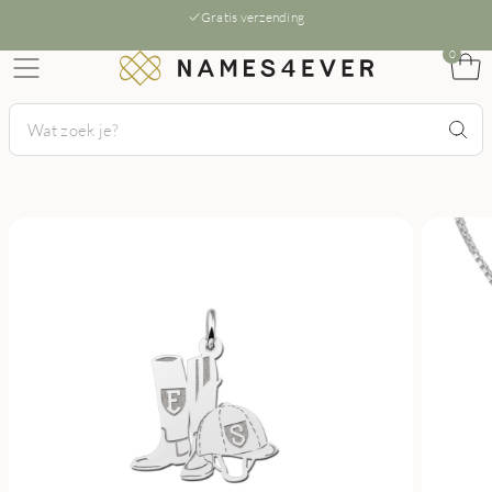
Gratis verzending
0