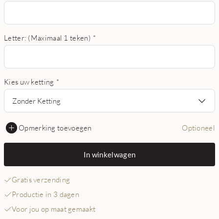
Letter: (Maximaal 1 teken)
*
Kies uw ketting
*
Zonder Ketting
Opmerking toevoegen
Optioneel
In winkelwagen
Gratis verzending
Productie in 3 dagen
Voor jou op maat gemaakt