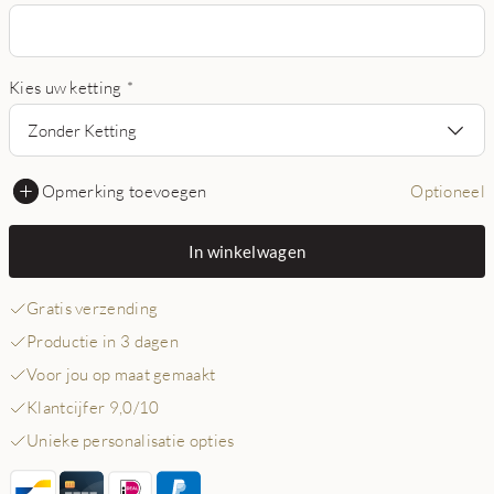
Kies uw ketting
*
Zonder Ketting
Opmerking toevoegen
Optioneel
In winkelwagen
Gratis verzending
Productie in 3 dagen
Voor jou op maat gemaakt
Klantcijfer 9,0/10
Unieke personalisatie opties