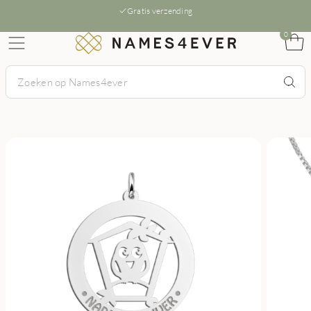
Gratis verzending
0