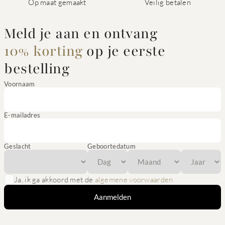
Op maat gemaakt
Veilig betalen
Meld je aan en ontvang
10% korting
op je eerste
bestelling
Voornaam
E-mailadres
Geslacht
Geboortedatum
Ja, ik ga akkoord met de
algemene voorwaarden
Aanmelden