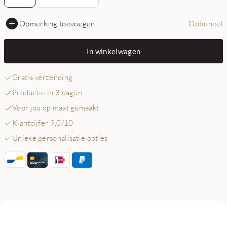
Opmerking toevoegen
Optioneel
In winkelwagen
Gratis verzending
Productie in 3 dagen
Voor jou op maat gemaakt
Klantcijfer 9,0/10
Unieke personalisatie opties