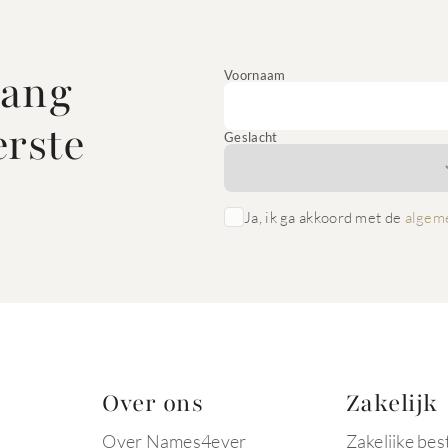
vang
Voornaam
erste
Geslacht
Ja, ik ga akkoord met de
algem
Over ons
Zakelijk
Over Names4ever
Zakelijke bes