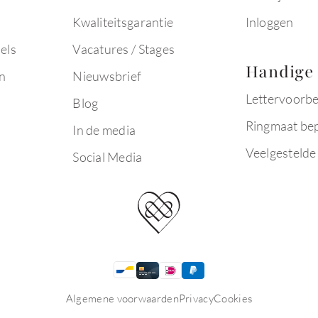
Kwaliteitsgarantie
Inloggen
els
Vacatures / Stages
Handige 
n
Nieuwsbrief
Lettervoorb
Blog
Ringmaat be
In de media
Veelgestelde
Social Media
Algemene voorwaarden
Privacy
Cookies