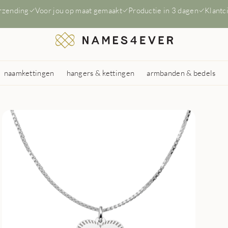
erzending
Voor jou op maat gemaakt
Productie in 3 dagen
Klantc
naamkettingen
hangers & kettingen
armbanden & bedels