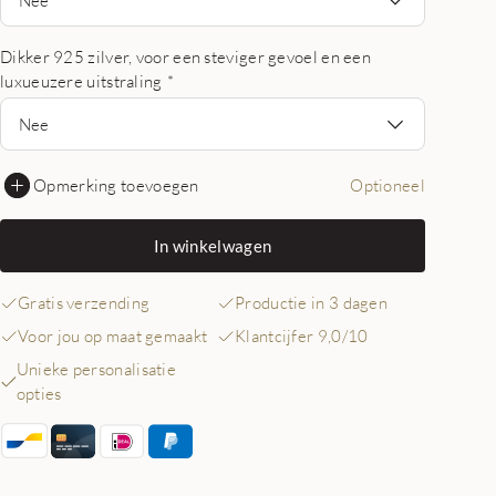
Dikker 925 zilver, voor een steviger gevoel en een
luxueuzere uitstraling
*
Nee
Opmerking toevoegen
Optioneel
In winkelwagen
Gratis verzending
Productie in 3 dagen
Voor jou op maat gemaakt
Klantcijfer 9,0/10
Unieke personalisatie
opties