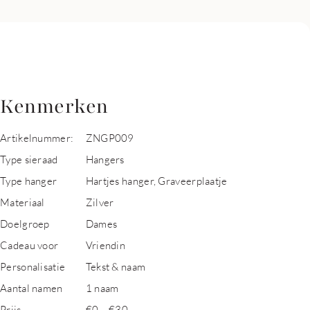
Kenmerken
Artikelnummer:
ZNGP009
Type sieraad
Hangers
Type hanger
Hartjes hanger, Graveerplaatje
Materiaal
Zilver
Doelgroep
Dames
Cadeau voor
Vriendin
Personalisatie
Tekst & naam
Aantal namen
1 naam
Prijs
€0 – €30