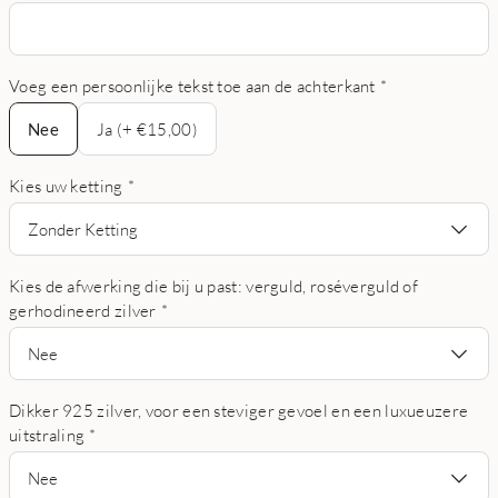
Voeg een persoonlijke tekst toe aan de achterkant
*
Nee
Nee
Ja (+ €15,00)
Kies uw ketting
*
Zonder Ketting
Kies de afwerking die bij u past: verguld, roséverguld of
gerhodineerd zilver
*
Nee
Dikker 925 zilver, voor een steviger gevoel en een luxueuzere
uitstraling
*
Nee