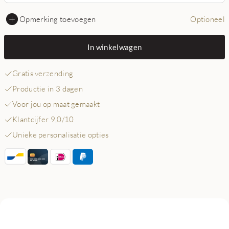
Opmerking toevoegen
Optioneel
In winkelwagen
Gratis verzending
Productie in 3 dagen
Voor jou op maat gemaakt
Klantcijfer 9,0/10
Unieke personalisatie opties