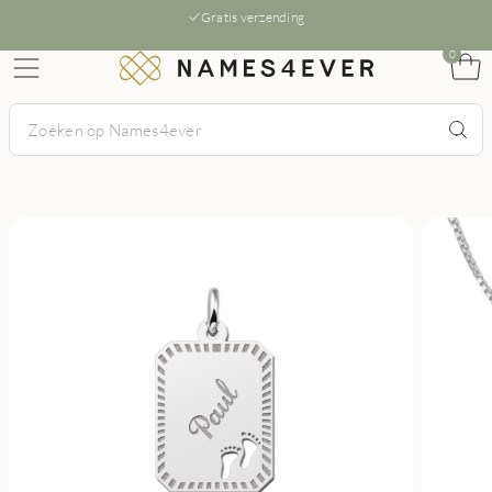
Gratis verzending
0