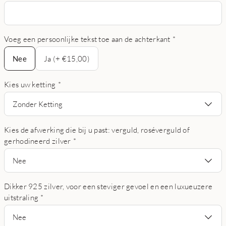
Voeg een persoonlijke tekst toe aan de achterkant
*
Nee
Nee
Ja (+ €15,00)
Kies uw ketting
*
Zonder Ketting
Kies de afwerking die bij u past: verguld, roséverguld of
gerhodineerd zilver
*
Nee
Dikker 925 zilver, voor een steviger gevoel en een luxueuzere
uitstraling
*
Nee