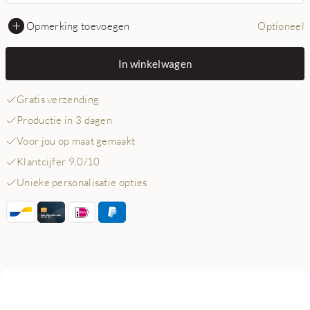
Opmerking toevoegen
Optioneel
In winkelwagen
Gratis verzending
Productie in 3 dagen
Voor jou op maat gemaakt
Klantcijfer 9,0/10
Unieke personalisatie opties