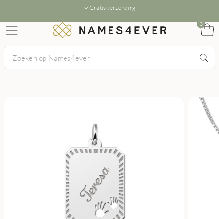
Gratis verzending
0