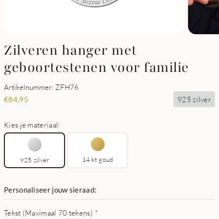
Zilveren hanger met
geboortestenen voor familie
Artikelnummer: ZFH76
925 zilver
€
84,95
Kies je materiaal:
14 kt goud
925 zilver
Personaliseer jouw sieraad:
Tekst (Maximaal 70 tekens)
*