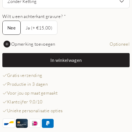
Zonder Ketting
Wilt u een achterkant gravure?
*
Nee
Nee
Ja (+ €15,00)
Opmerking toevoegen
Optioneel
In winkelwagen
Gratis verzending
Productie in 3 dagen
Voor jou op maat gemaakt
Klantcijfer 9,0/10
Unieke personalisatie opties