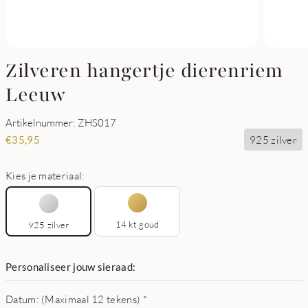
Zilveren hangertje dierenriem
Leeuw
Artikelnummer: ZHS017
925 zilver
€
35,95
Kies je materiaal:
14 kt goud
925 zilver
Personaliseer jouw sieraad:
Datum: (Maximaal 12 tekens)
*