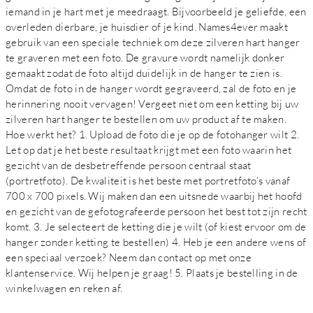
iemand in je hart met je meedraagt. Bijvoorbeeld je geliefde, een
overleden dierbare, je huisdier of je kind. Names4ever maakt
gebruik van een speciale techniek om deze zilveren hart hanger
te graveren met een foto. De gravure wordt namelijk donker
gemaakt zodat de foto altijd duidelijk in de hanger te zien is.
Omdat de foto in de hanger wordt gegraveerd, zal de foto en je
herinnering nooit vervagen! Vergeet niet om een ketting bij uw
zilveren hart hanger te bestellen om uw product af te maken.
Hoe werkt het? 1. Upload de foto die je op de fotohanger wilt 2.
Let op dat je het beste resultaat krijgt met een foto waarin het
gezicht van de desbetreffende persoon centraal staat
(portretfoto). De kwaliteit is het beste met portretfoto’s vanaf
700 x 700 pixels. Wij maken dan een uitsnede waarbij het hoofd
en gezicht van de gefotografeerde persoon het best tot zijn recht
komt. 3. Je selecteert de ketting die je wilt (of kiest ervoor om de
hanger zonder ketting te bestellen) 4. Heb je een andere wens of
een speciaal verzoek? Neem dan contact op met onze
klantenservice. Wij helpen je graag! 5. Plaats je bestelling in de
winkelwagen en reken af.