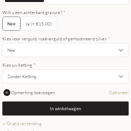
Wilt u een achterkant gravure?
*
Nee
Nee
Ja (+ €15,00)
Kies voor verguld, roséverguld of gerhodineerd zilver
*
Nee
Kies uw ketting
*
Zonder Ketting
Opmerking toevoegen
Optioneel
In winkelwagen
Gratis verzending