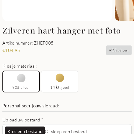
Zilveren hart hanger met foto
Artikelnummer: ZHEF005
925 zilver
€
104,95
Kies je materiaal:
14 kt goud
925 zilver
Personaliseer jouw sieraad:
Upload uw bestand
*
Kies een bestand
Of sleep een bestand