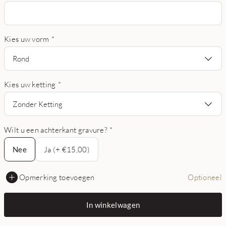
Kies uw vorm
*
Rond
Kies uw ketting
*
Zonder Ketting
Wilt u een achterkant gravure?
*
Nee
Nee
Ja (+ €15,00)
Opmerking toevoegen
Optioneel
In winkelwagen