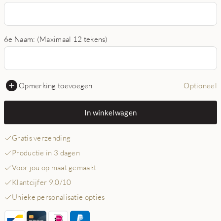
6e Naam: (Maximaal 12 tekens)
Opmerking toevoegen
Optioneel
In winkelwagen
Gratis verzending
Productie in 3 dagen
Voor jou op maat gemaakt
Klantcijfer 9,0/10
Unieke personalisatie opties