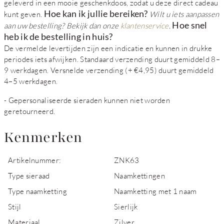
geleverd in een mooie geschenkdoos, zodat u deze direct cadeau
Hoe kan ik jullie bereiken?
kunt geven.
Wilt u iets aanpassen
Hoe snel
aan uw bestelling? Bekijk dan onze
klantenservice
.
heb ik de bestelling in huis?
De vermelde levertijden zijn een indicatie en kunnen in drukke
periodes iets afwijken. Standaard verzending duurt gemiddeld 8–
9 werkdagen. Versnelde verzending (+ €4,95) duurt gemiddeld
4–5 werkdagen.
- Gepersonaliseerde sieraden kunnen niet worden
geretourneerd.
Kenmerken
Artikelnummer:
ZNK63
Type sieraad
Naamkettingen
Type naamketting
Naamketting met 1 naam
Stijl
Sierlijk
Materiaal
Zilver