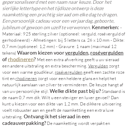
gepersonaliseerd met een naam naar keuze. Door het
sierlijke lettertype en het tijdloze ontwerp is deze
naamketting een prachtig sieraad om elke dag te dragen.
Een persoonlijk cadeau voor een verjaardag, geboorte,
Kenmerken:
jubileum of gewoon om uzelf te verwennen.
-
Materiaal: 925 sterling zilver (optioneel: verguld, roséverguld of
gerhodineerd) - Afmetingen: bij 5 letters ca. 26 x 10 mm - Dikte:
0,7 mm (optioneel: 1,2 mm) - Gravure: 1 naam (maximaal 12
Waarom kiezen voor
vergulden
,
rosévergulden
tekens)
of
rhodineren
?
Met een extra afwerking geeft u uw sieraad
een andere uitstraling en extra bescherming.
Vergulden
zorgt
voor een warme goudkleur,
rosévergulden
geeft een zachte roze
tint en
rhodineren
zorgt voor een heldere glans en helpt het
natuurlijk aanslaan van zilver te verminderen. De keuze hangt af
Welke dikte past bij u?
van uw persoonlijke stijl.
Standaard is
de naam 0,7 mm dik. Wilt u een steviger en luxer gevoel? Dan
kunt u kiezen voor een dikte van 1,2 mm. De dikkere uitvoering
voelt robuuster aan en geeft de naamketting een extra luxe
Ontvang ik het sieraad in een
uitstraling.
cadeauverpakking?
De naamketting wordt verpakt en