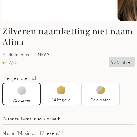
Zilveren naamketting met naam
Alina
Artikelnummer: ZNK63
925 zilver
€
49,95
Kies je materiaal:
14 kt goud
Gold plated
925 zilver
Personaliseer jouw sieraad:
Naam: (Maximaal 12 tekens)
*