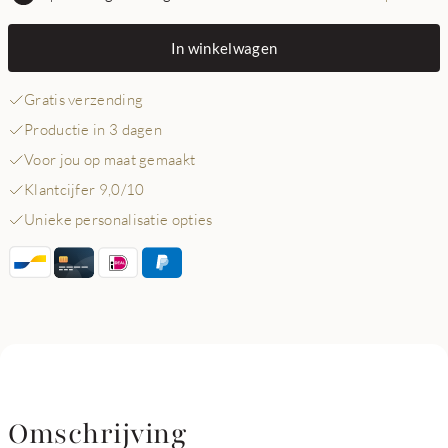
In winkelwagen
Gratis verzending
Productie in 3 dagen
Voor jou op maat gemaakt
Klantcijfer 9,0/10
Unieke personalisatie opties
Omschrijving