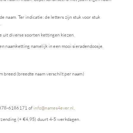
 naam. Ter indicatie: de letters zijn stuk voor stuk
.
e uit diverse soorten kettingen kiezen.
ren naamketting namelijk in een mooi sieradendoosje.
 breed (breedte naam verschilt per naam)
op 078-6186171 of
info@names4ever.nl
.
rzending (+ €4,95) duurt 4-5 werkdagen.