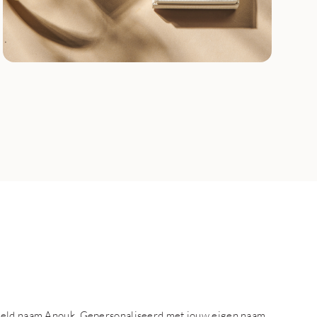
beeld naam Anouk. Gepersonaliseerd met jouw eigen naam