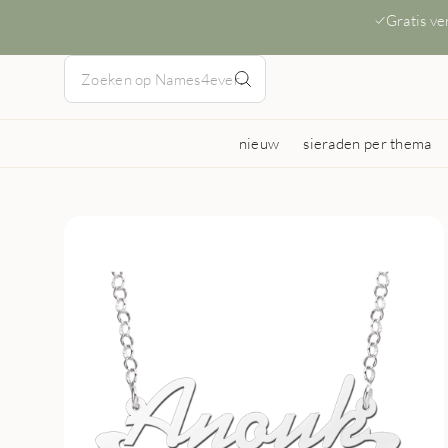
Gratis v
nieuw
sieraden per thema