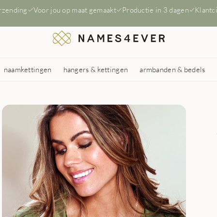
erzending
Voor jou op maat gemaakt
Productie in 3 dagen
Klantc
naamkettingen
hangers & kettingen
armbanden & bedels