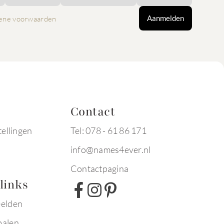
Aanmelden
ene voorwaarden
Contact
tellingen
Tel: 078 - 61 86 171
info@names4ever.nl
Contactpagina
links
eelden
palen