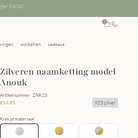
ijfer 9.0/10
0
ringen
oorbellen
cadeaus
Zilveren naamketting model
Anouk
Artikelnummer: ZNK25
925 zilver
€
54,95
Kies je materiaal: