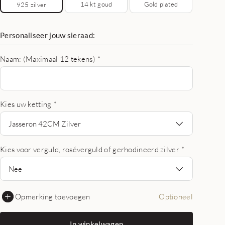
14 kt goud
Gold plated
925 zilver
Personaliseer jouw sieraad:
Naam: (Maximaal 12 tekens)
*
Kies uw ketting
*
Jasseron 42CM Zilver
Kies voor verguld, roséverguld of gerhodineerd zilver
*
Nee
Opmerking toevoegen
Optioneel
In winkelwagen