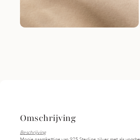
Omschrijving
Beschrijving
Mooie naamketting van 925 Sterling zilver met als voor