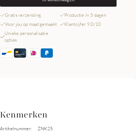
Gratis verzending
Productie in 3 dagen
Voor jou op maat gemaakt
Klantcijfer 9,0/10
Unieke personalisatie
opties
Kenmerken
Artikelnummer:
ZNK25