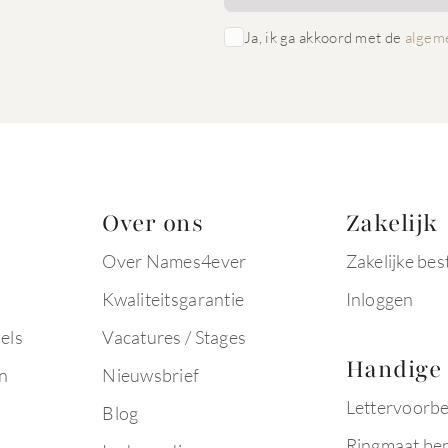
Ja, ik ga akkoord met de
algem
Over ons
Zakelijk
Over Names4ever
Zakelijke bes
Kwaliteitsgarantie
Inloggen
els
Vacatures / Stages
Handige 
n
Nieuwsbrief
Lettervoorb
Blog
Ringmaat be