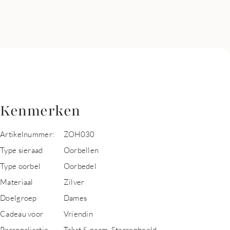
Kenmerken
Artikelnummer:
ZOH030
Type sieraad
Oorbellen
Type oorbel
Oorbedel
Materiaal
Zilver
Doelgroep
Dames
Cadeau voor
Vriendin
Personalisatie
Tekst & naam, Sterrenbeeld