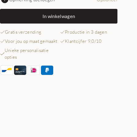
In winkelwagen
Gratis verzending
Productie in 3 dagen
Voor jou op maat gemaakt
Klantcijfer 9,0/10
Unieke personalisatie
opties