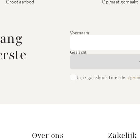
Groot aanbod
Op maat gemaakt
vang
Voornaam
erste
Geslacht
Ja, ik ga akkoord met de
algem
Over ons
Zakelijk