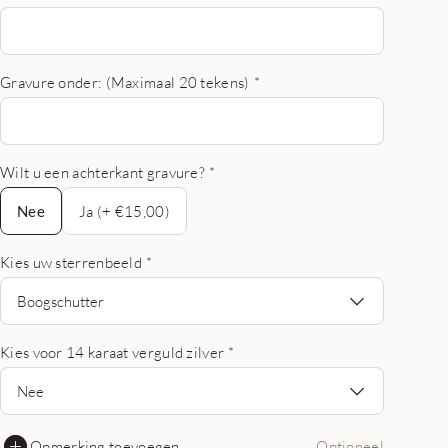
Gravure onder: (Maximaal 20 tekens)
*
Wilt u een achterkant gravure?
*
Nee
Nee
Ja (+ €15,00)
Kies uw sterrenbeeld
*
Boogschutter
Kies voor 14 karaat verguld zilver
*
Nee
Opmerking toevoegen
Optioneel