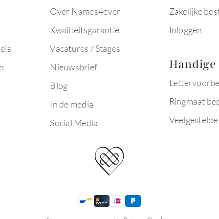
Over Names4ever
Zakelijke bes
Kwaliteitsgarantie
Inloggen
els
Vacatures / Stages
Handige 
n
Nieuwsbrief
Lettervoorb
Blog
Ringmaat be
In de media
Veelgestelde
Social Media