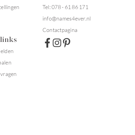
tellingen
Tel: 078 - 61 86 171
info@names4ever.nl
Contactpagina
links
eelden
palen
 vragen