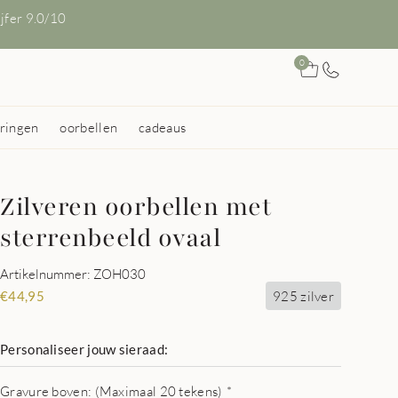
ijfer 9.0/10
0
ringen
oorbellen
cadeaus
Zilveren oorbellen met
sterrenbeeld ovaal
Artikelnummer: ZOH030
925 zilver
€
44,95
Personaliseer jouw sieraad:
Gravure boven: (Maximaal 20 tekens)
*