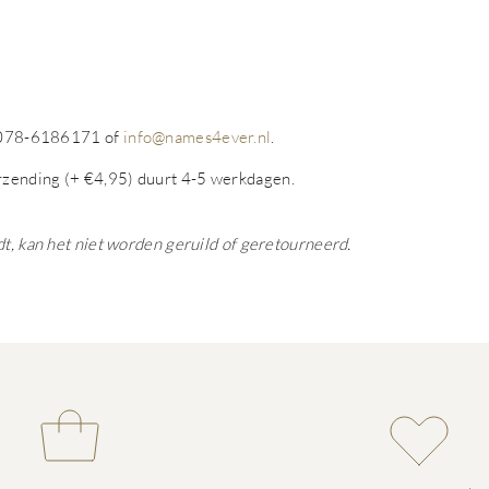
op 078-6186171 of
info@names4ever.nl
.
rzending (+ €4,95) duurt 4-5 werkdagen.
dt, kan het niet worden geruild of geretourneerd.