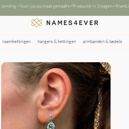
erzending
Voor jou op maat gemaakt
Productie in 3 dagen
Klantc
naamkettingen
hangers & kettingen
armbanden & bedels