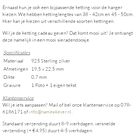
Ernaast kun je ook een bijpassende ketting voor de hanger
kiezen. We hebben kettinglengtes van 38 - 42cm en 45 - 50cm.
Hier kan je kiezen uit verschillende soorten kettingen.
Wil je de ketting cadeau geven? Dat komt mooi uit! Je ontvangt
deze namelijk in een mooi sieradendoosje.
Specificaties
Materiaal
925 Sterling zilver
Afmetingen
19,5 x 22,5 mm
Dikte
0,7 mm
Gravure
1 Foto + 1 eigen tekst
Klantenservice
Wil je iets aanpassen? Mail of bel onze klantenservice op 078-
6186171 of
info@names4ever.nl
.
Standaard verzending duurt 8-9 werkdagen, versnelde
verzending (+ €4,95) duurt 4-5 werkdagen.