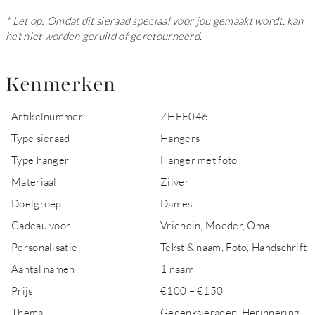
* Let op: Omdat dit sieraad speciaal voor jou gemaakt wordt, kan
het niet worden geruild of geretourneerd.
Kenmerken
Artikelnummer:
ZHEF046
Type sieraad
Hangers
Type hanger
Hanger met foto
Materiaal
Zilver
Doelgroep
Dames
Cadeau voor
Vriendin, Moeder, Oma
Personalisatie
Tekst & naam, Foto, Handschrift
Aantal namen
1 naam
Prijs
€100 – €150
Thema
Gedenksieraden, Herinnering