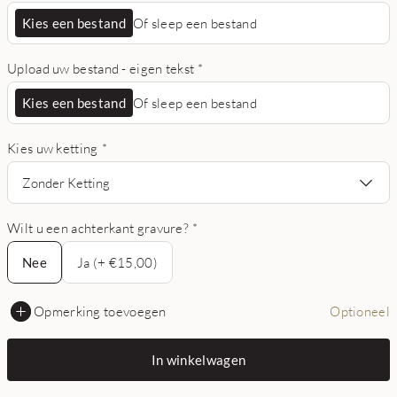
Kies een bestand
Of sleep een bestand
Upload uw bestand - eigen tekst
*
Kies een bestand
Of sleep een bestand
Kies uw ketting
*
Zonder Ketting
Wilt u een achterkant gravure?
*
Nee
Nee
Ja (+ €15,00)
Opmerking toevoegen
Optioneel
In winkelwagen