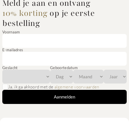
Meld je aan en ontvang
10% korting
op je eerste
bestelling
Voornaam
E-mailadres
Geslacht
Geboortedatum
Ja, ik ga akkoord met de
algemene voorwaarden
Aanmelden