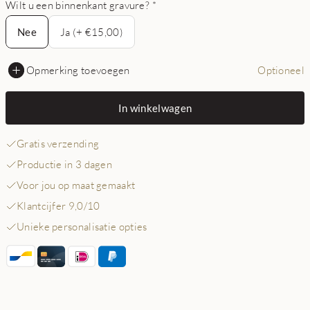
Wilt u een binnenkant gravure?
*
Nee
Nee
Ja (+ €15,00)
Opmerking toevoegen
Optioneel
In winkelwagen
Gratis verzending
Productie in 3 dagen
Voor jou op maat gemaakt
Klantcijfer 9,0/10
Unieke personalisatie opties