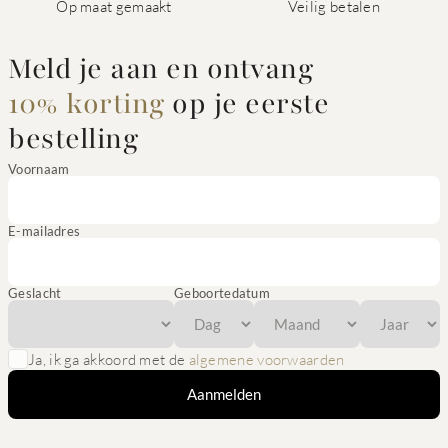
Op maat gemaakt
Veilig betalen
Meld je aan en ontvang
10% korting
op je eerste
bestelling
Voornaam
E-mailadres
Geslacht
Geboortedatum
Ja, ik ga akkoord met de
algemene voorwaarden
Aanmelden