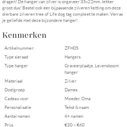
dragen! De hanger van zilver is ongeveer 35x22mm, lekker
groot dus! Bestel ook een bijpassende zilveren ketting om deze
dierbare zilveren tree of Life dog tag compleet te maken. Verras
je geliefde met deze bijzondere hanger!
Kenmerken
Artikelnummer:
ZFH05
Type sieraad
Hangers
Type hanger
Graveerplaatje, Levensboom
hanger
Materiaal
Zilver
Doelgroep
Dames
Cadeau voor
Moeder, Oma
Personalisatie
Tekst & naam
Aantal namen
6+ namen
Prijs
€30 – €60