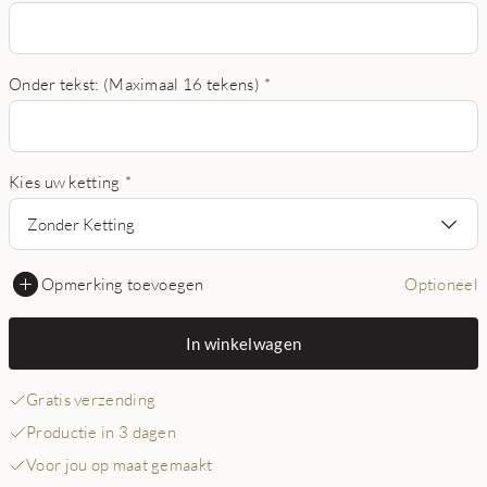
Onder tekst: (Maximaal 16 tekens)
*
Kies uw ketting
*
Zonder Ketting
Opmerking toevoegen
Optioneel
In winkelwagen
Gratis verzending
Productie in 3 dagen
Voor jou op maat gemaakt