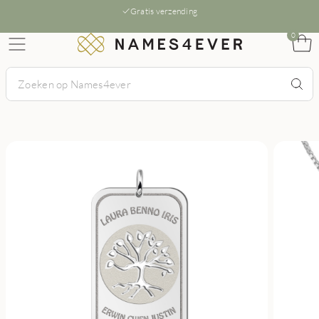
Gratis verzending
0