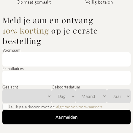
Op maat gemaakt
Veilig betalen
Meld je aan en ontvang
10% korting
op je eerste
bestelling
Voornaam
E-mailadres
Geslacht
Geboortedatum
Ja, ik ga akkoord met de
algemene voorwaarden
Aanmelden