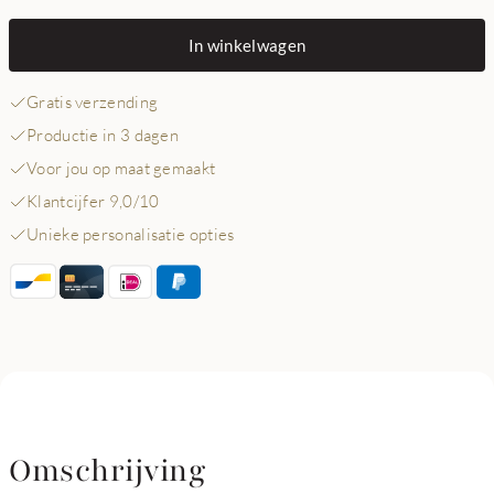
In winkelwagen
Gratis verzending
Productie in 3 dagen
Voor jou op maat gemaakt
Klantcijfer 9,0/10
Unieke personalisatie opties
Omschrijving