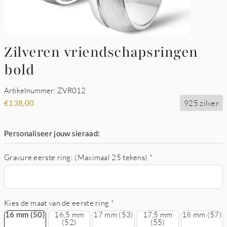
Zilveren vriendschapsringen
bold
Artikelnummer: ZVR012
925 zilver
€
138,00
Personaliseer jouw sieraad:
Gravure eerste ring: (Maximaal 25 tekens)
*
Kies de maat van de eerste ring
*
16 mm (50)
16 mm (50)
16,5 mm
17 mm (53)
17,5 mm
18 mm (57)
(52)
(55)