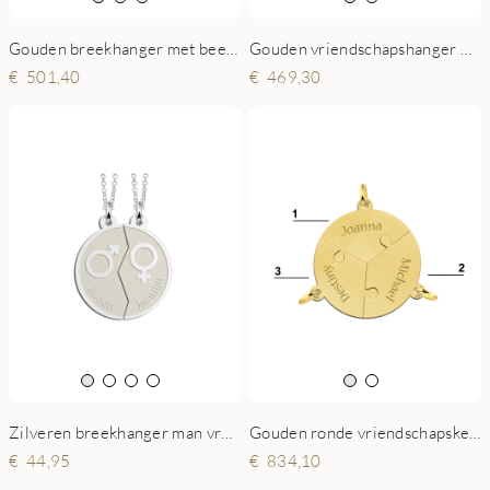
Gouden breekhanger met beertjes
Gouden vriendschapshanger Dogtag en Hart
501,40
469,30
Zilveren breekhanger man vrouw
Gouden ronde vriendschapsketting drie puzzelstukjes
44,95
834,10