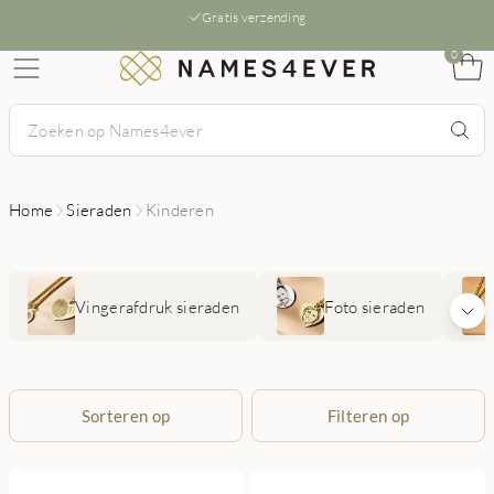
Gratis verzending
0
Home
Sieraden
Kinderen
Vingerafdruk sieraden
Foto sieraden
Sorteren op
Filteren op