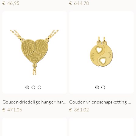
46,95
644,78
Gouden driedelige hanger hartje met vingerafdruk
Gouden vriendschapsketting YinYang met hartjes
471,06
361,02