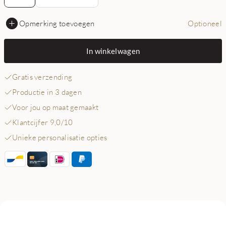
Opmerking toevoegen
Optioneel
In winkelwagen
Gratis verzending
Productie in 3 dagen
Voor jou op maat gemaakt
Klantcijfer 9,0/10
Unieke personalisatie opties