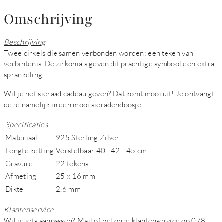
Omschrijving
Beschrijving
Twee cirkels die samen verbonden worden; een teken van
verbintenis. De zirkonia's geven dit prachtige symbool een extra
sprankeling.
Wil je het sieraad cadeau geven? Dat komt mooi uit! Je ontvangt
deze namelijk in een mooi sieradendoosje.
Specificaties
Materiaal
925 Sterling Zilver
Lengte ketting
Verstelbaar 40 - 42 - 45 cm
Gravure
22 tekens
Afmeting
25 x 16 mm
Dikte
2,6 mm
Klantenservice
Wil je iets aanpassen? Mail of bel onze klantenservice op 078-