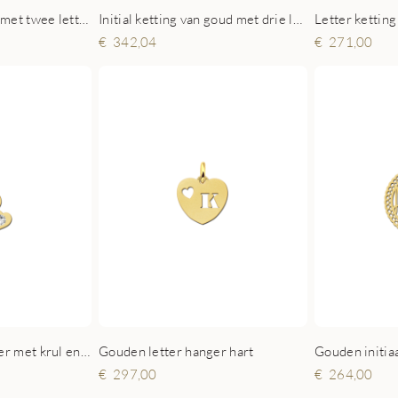
Letter ketting
Goud letter sieraad met twee letters
Initial ketting van goud met drie letters
271,00
342,04
Gouden letter hanger met krul en zirkonia
Gouden letter hanger hart
Gouden initi
297,00
264,00