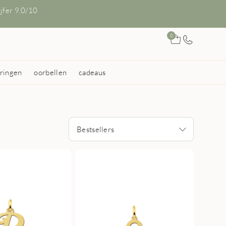
ijfer 9.0/10
0
ringen
oorbellen
cadeaus
Bestsellers