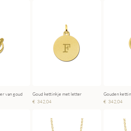
ger van goud
Goud kettinkje met letter
Gouden kettin
342,04
342,04