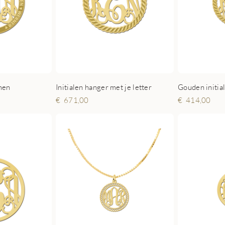
men
Initialen hanger met je letter
Gouden initia
671,00
414,00