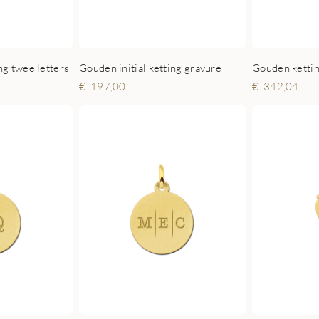
Gouden initial ketting gravure
ng twee letters
Gouden ketting
197,00
342,04