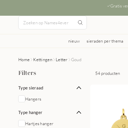
Gratis v
nieuw
sieraden per thema
Home
Kettingen
Letter
Goud
Filters
54 producten
Type sieraad
Hangers
Type hanger
Hartjes hanger