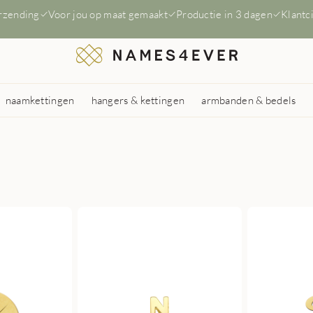
erzending
Voor jou op maat gemaakt
Productie in 3 dagen
Klantc
naamkettingen
hangers & kettingen
armbanden & bedels