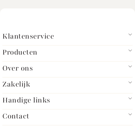
Klanttevredenheid
Wij kunnen onze kwaliteit niet verder verbeteren
als we niet weten wat kwaliteit voor onze klanten
betekent. Om deze reden onderzoeken wij
Klantenservice
geregeld uw verwachtingen van onze service en de
tevredenheid met de kwaliteit van onze
producten. Vervolgens implementeren we de
Producten
mogelijke verbeteringen om onze
klanttevredenheid continu te verbeteren.
Over ons
Wettelijke garantie en uitleg
Voor alle artikelen die je bij ons koopt, geldt de
Zakelijk
wettelijke garantie. Wettelijke garantie wil zeggen
dat een product datgene is of moet doen wat de
Handige links
consument er in alle redelijkheid van mag
verwachten. De fabrieksgarantie die we afgeven
Contact
doet niets af aan de wettelijke garantie.
Contactgegevens
Names4ever.nl