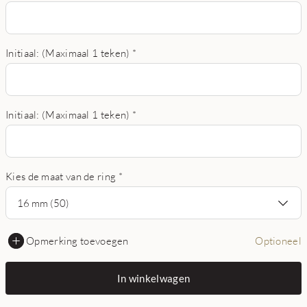
Initiaal: (Maximaal 1 teken)
*
Initiaal: (Maximaal 1 teken)
*
Kies de maat van de ring
*
16 mm (50)
Opmerking toevoegen
Optioneel
In winkelwagen