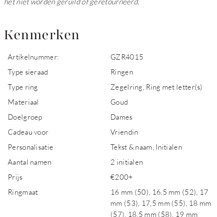
het niet worden geruild of geretourneerd.
Kenmerken
Artikelnummer:
GZR4015
Type sieraad
Ringen
Type ring
Zegelring, Ring met letter(s)
Materiaal
Goud
Doelgroep
Dames
Cadeau voor
Vriendin
Personalisatie
Tekst & naam, Initialen
Aantal namen
2 initialen
Prijs
€200+
Ringmaat
16 mm (50), 16,5 mm (52), 17
mm (53), 17,5 mm (55), 18 mm
(57), 18,5 mm (58), 19 mm