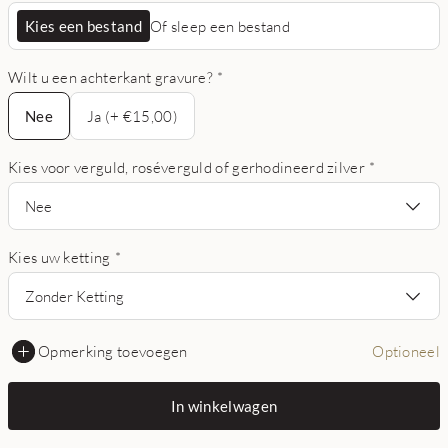
Kies een bestand
Of sleep een bestand
Wilt u een achterkant gravure?
*
Nee
Nee
Ja (+ €15,00)
Kies voor verguld, roséverguld of gerhodineerd zilver
*
Nee
Kies uw ketting
*
Zonder Ketting
Opmerking toevoegen
Optioneel
In winkelwagen