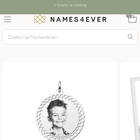
Gratis verzending
0