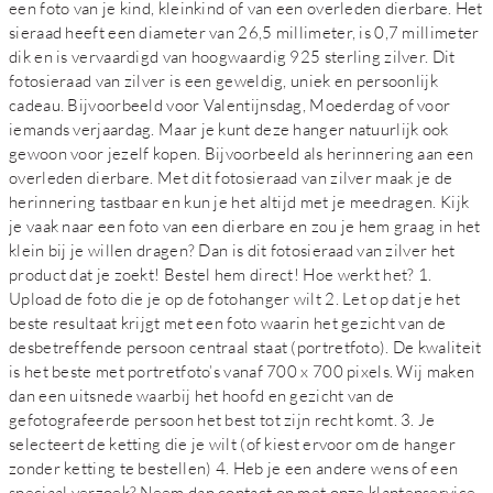
een foto van je kind, kleinkind of van een overleden dierbare. Het
sieraad heeft een diameter van 26,5 millimeter, is 0,7 millimeter
dik en is vervaardigd van hoogwaardig 925 sterling zilver. Dit
fotosieraad van zilver is een geweldig, uniek en persoonlijk
cadeau. Bijvoorbeeld voor Valentijnsdag, Moederdag of voor
iemands verjaardag. Maar je kunt deze hanger natuurlijk ook
gewoon voor jezelf kopen. Bijvoorbeeld als herinnering aan een
overleden dierbare. Met dit fotosieraad van zilver maak je de
herinnering tastbaar en kun je het altijd met je meedragen. Kijk
je vaak naar een foto van een dierbare en zou je hem graag in het
klein bij je willen dragen? Dan is dit fotosieraad van zilver het
product dat je zoekt! Bestel hem direct! Hoe werkt het? 1.
Upload de foto die je op de fotohanger wilt 2. Let op dat je het
beste resultaat krijgt met een foto waarin het gezicht van de
desbetreffende persoon centraal staat (portretfoto). De kwaliteit
is het beste met portretfoto’s vanaf 700 x 700 pixels. Wij maken
dan een uitsnede waarbij het hoofd en gezicht van de
gefotografeerde persoon het best tot zijn recht komt. 3. Je
selecteert de ketting die je wilt (of kiest ervoor om de hanger
zonder ketting te bestellen) 4. Heb je een andere wens of een
speciaal verzoek? Neem dan contact op met onze klantenservice.