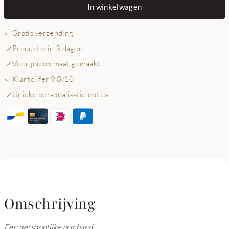
In winkelwagen
Gratis verzending
Productie in 3 dagen
Voor jou op maat gemaakt
Klantcijfer 9,0/10
Unieke personalisatie opties
Omschrijving
Een persoonlijke armband