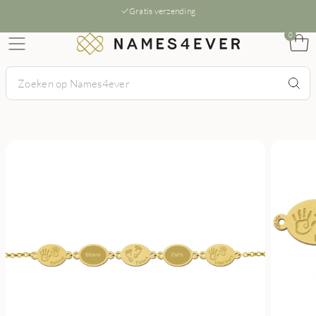
Gratis verzending
0