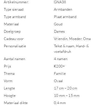
Artikelnummer:
GNA38
Type sieraad
Armbanden
Type armband
Plaat armband
Materiaal
Goud
Doelgroep
Dames
Cadeau voor
Vriendin, Moeder, Oma
Personalisatie
Tekst & naam, Hand- &
voetafdruk
Aantal namen
4 namen
Prijs
€200+
Thema
Familie
Vorm
Ovaal
Lengte
17 cm – 20 cm
Hoogte
10 mm – 15 mm
Materiaal dikte
0,4 mm