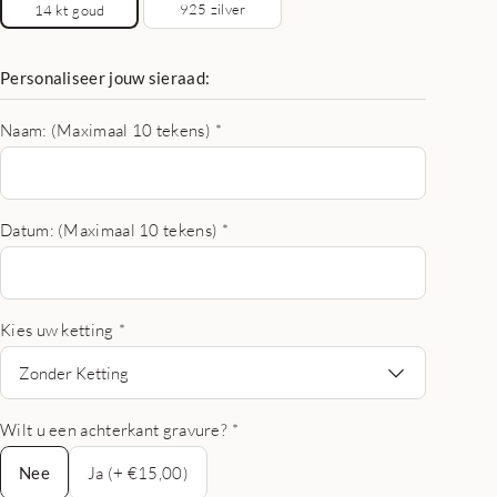
925 zilver
14 kt goud
Personaliseer jouw sieraad:
Naam: (Maximaal 10 tekens)
*
Datum: (Maximaal 10 tekens)
*
Kies uw ketting
*
Zonder Ketting
Wilt u een achterkant gravure?
*
Nee
Nee
Ja (+ €15,00)