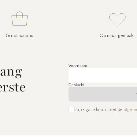
Groot aanbod
Op maat gemaakt
vang
Voornaam
erste
Geslacht
Ja, ik ga akkoord met de
algem