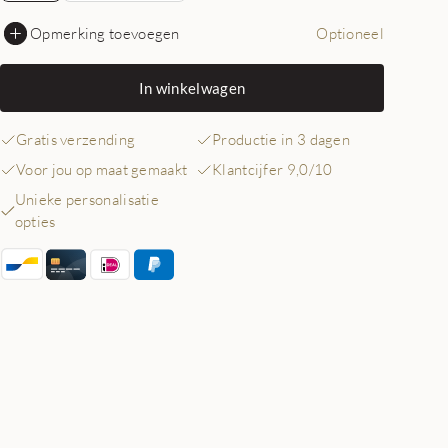
Opmerking toevoegen
Optioneel
In winkelwagen
Gratis verzending
Productie in 3 dagen
Voor jou op maat gemaakt
Klantcijfer 9,0/10
Unieke personalisatie
opties