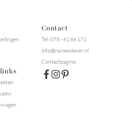
Contact
tellingen
Tel: 078 - 61 86 171
info@names4ever.nl
Contactpagina
links
eelden
palen
 vragen