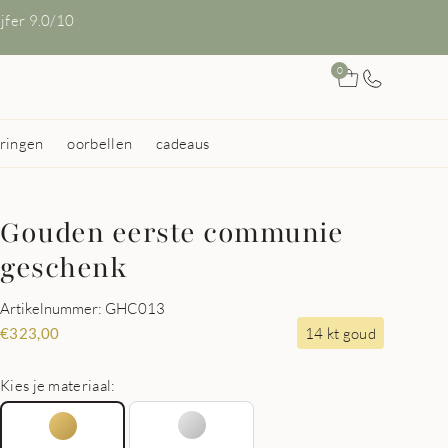
ijfer 9.0/10
0
ringen
oorbellen
cadeaus
Gouden eerste communie
geschenk
Artikelnummer: GHC013
14 kt goud
€
323,00
Kies je materiaal: