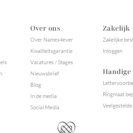
Over ons
Zakelijk
Over Names4ever
Zakelijke bes
Kwaliteitsgarantie
Inloggen
els
Vacatures / Stages
Handige 
n
Nieuwsbrief
Lettervoorb
Blog
Ringmaat be
In de media
Veelgestelde
Social Media