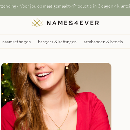
erzending
Voor jou op maat gemaakt
Productie in 3 dagen
Klantc
naamkettingen
hangers & kettingen
armbanden & bedels