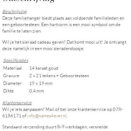
Beschrijving
Deze familiehanger biedt plaats aan voldoende familieleden en
een geboortesteen. Een hartvorm is een mooi symbool om de
familie te laten zien.
Wil je het sieraad cadeau geven? Dat komt mooi uit! Je ontvangt
deze namelijk in een mooi sieradendoosje.
Specificaties
Materiaal
14 karaat goud
Gravure
2 x 21 tekens + Geboortesteen
Diameter
19 x 19 mm
Dikte
0,4 mm
Klantenservice
Wil je iets aanpassen? Mail of bel onze klantenservice op 078-
6186171 of
info@names4ever.nl
.
Standaard verzending duurt 8-9 werkdagen, versnelde