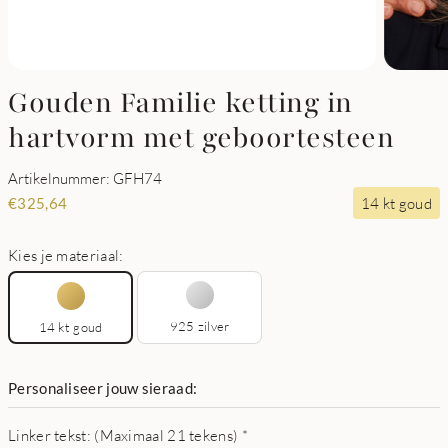
Gouden Familie ketting in
hartvorm met geboortesteen
Artikelnummer: GFH74
14 kt goud
€
325,64
Kies je materiaal:
925 zilver
14 kt goud
Personaliseer jouw sieraad:
Linker tekst: (Maximaal 21 tekens)
*