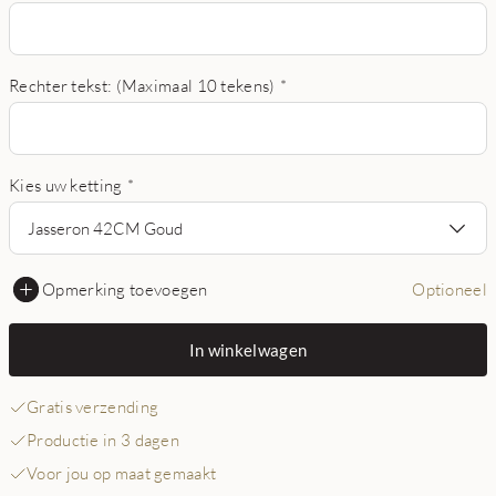
Rechter tekst: (Maximaal 10 tekens)
*
Kies uw ketting
*
Jasseron 42CM Goud
Opmerking toevoegen
Optioneel
In winkelwagen
Gratis verzending
Productie in 3 dagen
Voor jou op maat gemaakt