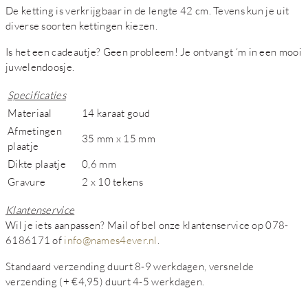
De ketting is verkrijgbaar in de lengte 42 cm. Tevens kun je uit
diverse soorten kettingen kiezen.
Is het een cadeautje? Geen probleem! Je ontvangt ‘m in een mooi
juwelendoosje.
Specificaties
Materiaal
14 karaat goud
Afmetingen
35 mm x 15 mm
plaatje
Dikte plaatje
0,6 mm
Gravure
2 x 10 tekens
Klantenservice
Wil je iets aanpassen? Mail of bel onze klantenservice op 078-
6186171 of
info@names4ever.nl
.
Standaard verzending duurt 8-9 werkdagen, versnelde
verzending (+ €4,95) duurt 4-5 werkdagen.