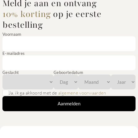
Meld je aan en ontvang
10% korting
op je eerste
bestelling
Voornaam
E-mailadres
Geslacht
Geboortedatum
Ja, ik ga akkoord met de
algemene voorwaarden
Aanmelden