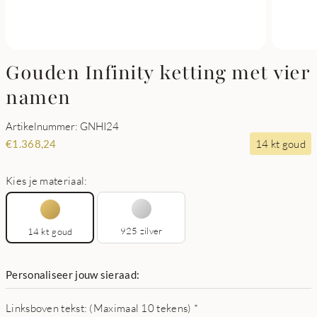
Gouden Infinity ketting met vier
namen
Artikelnummer: GNHI24
14 kt goud
€
1.368,24
Kies je materiaal:
925 zilver
14 kt goud
Personaliseer jouw sieraad:
Linksboven tekst: (Maximaal 10 tekens)
*