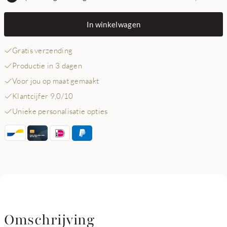
In winkelwagen
Gratis verzending
Productie in 3 dagen
Voor jou op maat gemaakt
Klantcijfer 9,0/10
Unieke personalisatie opties
Omschrijving